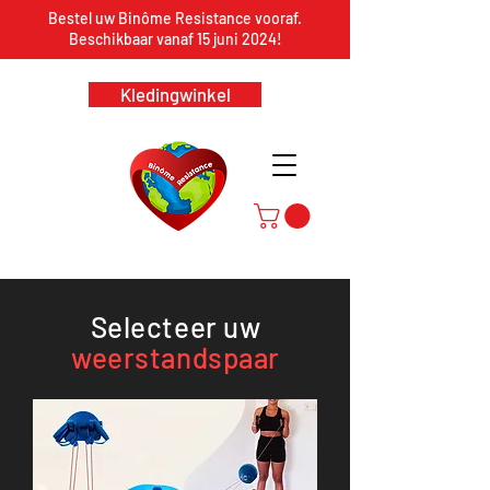
Bestel uw Binôme Resistance vooraf.
Beschikbaar vanaf 15 juni 2024!
Kledingwinkel
Selecteer uw
weerstandspaar