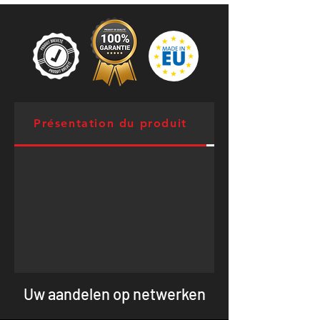
Présentation du produit
Muscles ciblés
Uw aandelen op netwerken