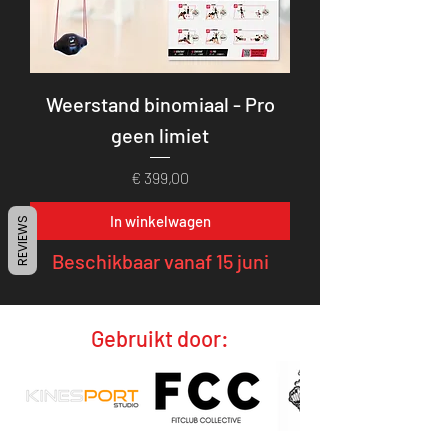
Weerstand binomiaal - Pro
geen limiet
Prijs
€ 399,00
In winkelwagen
REVIEWS
Beschikbaar vanaf 15 juni
Gebruikt door: