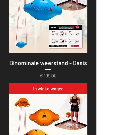
Binominale weerstand - Basis
Prijs
€ 199,00
In winkelwagen