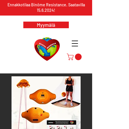
Ennakkotilaa Binôme Resistance. Saatavilla
15.6.2024
!
Myymälä