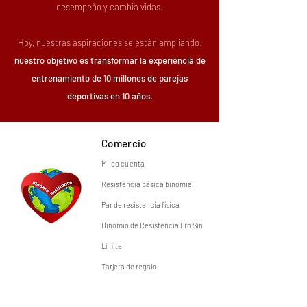
desempeño y cambia vidas.
Hoy, nuestras aspiraciones se están ampliando:
nuestro objetivo es transformar la experiencia de
entrenamiento de 10 millones de parejas
deportivas en 10 años.
Comercio
Mi co
cuenta
Resistencia básica
binomial
Par de resistencia física
Binomio de Resistencia Pro Sin
Límite
Tarjeta de regalo