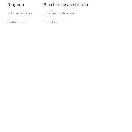
Negocio
Servicio de asistencia
Noticias y prensa
Información de envío
Contáctenos
Garantías
A propósito de nosotros
Devoluciones y cambios
Socios y clientes
Boletin informativo
Suscríbete para mantenerte informado sobre nuevos productos
y contenido de capacitación exclusivo.
E-mail