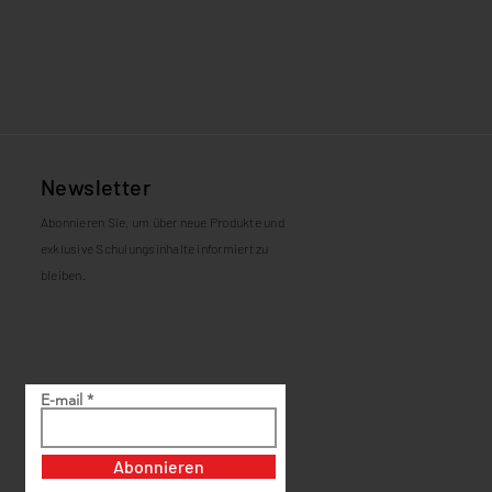
g
Newsletter
Abonnieren Sie, um über neue Produkte und
exklusive Schulungsinhalte informiert zu
bleiben.
E-mail
Abonnieren