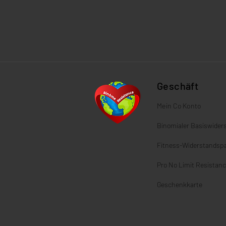
Geschäft
Mein Co
Konto
Binomialer
Basiswider
Fitness-Widerstandsp
Pro No Limit Resistanc
Geschenkkarte