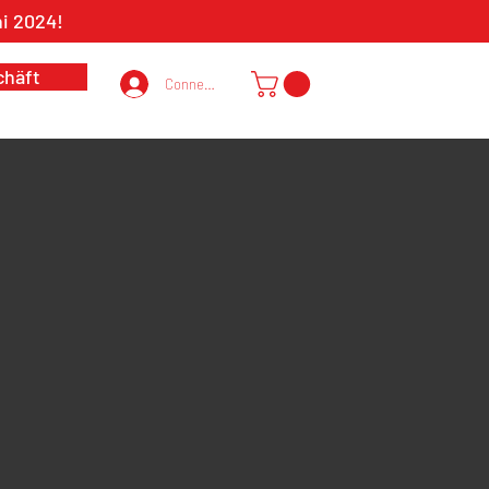
ni 2024!
chäft
Connexion