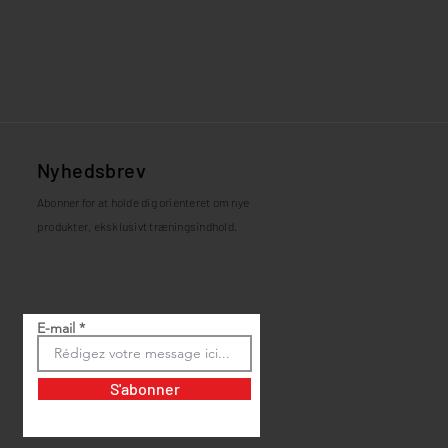
Nyhedsbrev
Abonner for at holde dig orienteret om nye
produkter, eksklusivt træningsindhold.
E-mail
S'abonner