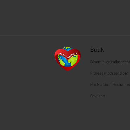
Butik
Binomial
grundlæggen
Fitness modstand par
Pro No Limit Resistanc
Gavekort