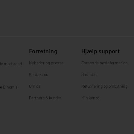
Forretning
Hjælp support
Nyheder og presse
Forsendelsesinformation
de modstand
Kontakt os
Garantier
Om os
Returnering og ombytning
e Binomial
Partnere & kunder
Min
konto